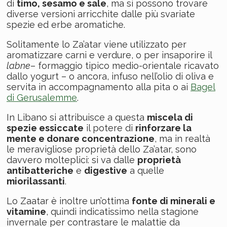
di
timo, sesamo e sale
, ma si possono trovare
diverse versioni arricchite dalle più svariate
spezie ed erbe aromatiche.
Solitamente lo Za’atar viene utilizzato per
aromatizzare carni e verdure, o per insaporire il
labne
– formaggio tipico medio-orientale ricavato
dallo yogurt – o ancora, infuso nell’olio di oliva e
servita in accompagnamento alla pita o ai
Bagel
di Gerusalemme
.
In Libano si attribuisce a questa
miscela di
spezie essiccate
il potere di
rinforzare la
mente e donare concentrazione
, ma in realtà
le meravigliose proprietà dello Za’atar, sono
davvero molteplici: si va dalle
proprietà
antibatteriche
e
digestive
a quelle
miorilassanti
.
Lo Zaatar è inoltre un’ottima
fonte di minerali e
vitamine
, quindi indicatissimo nella stagione
invernale per contrastare le malattie da