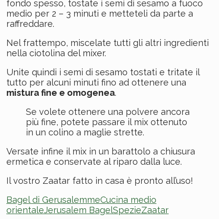
fondo spesso, tostate i semi di sesamo a fuoco
medio per 2 – 3 minuti e metteteli da parte a
raffreddare.
Nel frattempo, miscelate tutti gli altri ingredienti
nella ciotolina del mixer.
Unite quindi i semi di sesamo tostati e tritate il
tutto per alcuni minuti fino ad ottenere una
mistura fine e omogenea
.
Se volete ottenere una polvere ancora
più fine, potete passare il mix ottenuto
in un colino a maglie strette.
Versate infine il mix in un barattolo a chiusura
ermetica e conservate al riparo dalla luce.
Il vostro Zaatar fatto in casa è pronto all’uso!
Bagel di Gerusalemme
Cucina medio
orientale
Jerusalem Bagel
Spezie
Zaatar